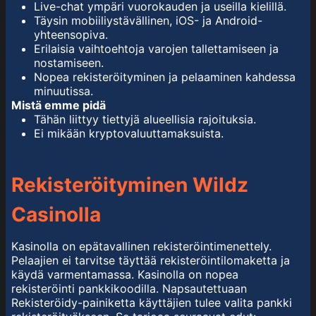
Live-chat ympäri vuorokauden ja useilla kielillä.
Täysin mobiiliystävällinen, iOS- ja Android-
yhteensopiva.
Erilaisia vaihtoehtoja varojen tallettamiseen ja
nostamiseen.
Nopea rekisteröityminen ja pelaaminen kahdessa
minuutissa.
Mistä emme pidä
Tähän liittyy tiettyjä alueellisia rajoituksia.
Ei mikään kryptovaluuttamaksuista.
Rekisteröityminen Wildz
Casinolla
Kasinolla on epätavallinen rekisteröintimenettely.
Pelaajien ei tarvitse täyttää rekisteröintilomaketta ja
käydä varmentamassa. Kasinolla on nopea
rekisteröinti pankkikoodilla. Napsautettuaan
Rekisteröidy-painiketta käyttäjien tulee valita pankki