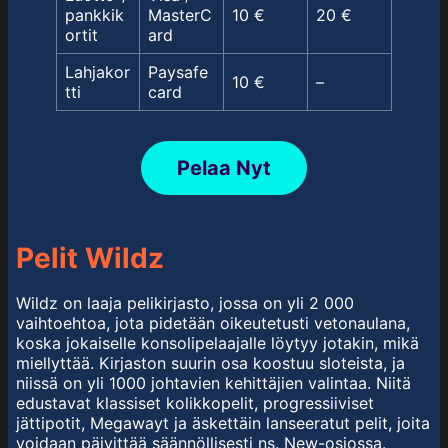
pankkik
MasterC
10 €
20 €
ortit
ard
Lahjakor
Paysafe
10 €
–
tti
card
Pelaa Nyt
Pelit Wildz
Wildz on laaja pelikirjasto, jossa on yli 2 000
vaihtoehtoa, jota pidetään oikeutetusti vetonaulana,
koska jokaiselle konsolipelaajalle löytyy jotakin, mikä
miellyttää. Kirjaston suurin osa koostuu sloteista, ja
niissä on yli 1000 johtavien kehittäjien valintaa. Niitä
edustavat klassiset kolikkopelit, progressiiviset
jättipotit, Megawayt ja äskettäin lanseeratut pelit, joita
voidaan päivittää säännöllisesti ns. New-osiossa.