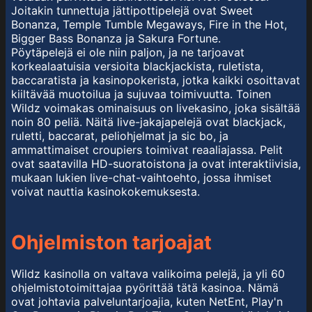
Joitakin tunnettuja jättipottipelejä ovat Sweet
Bonanza, Temple Tumble Megaways, Fire in the Hot,
Bigger Bass Bonanza ja Sakura Fortune.
Pöytäpelejä ei ole niin paljon, ja ne tarjoavat
korkealaatuisia versioita blackjackista, ruletista,
baccaratista ja kasinopokerista, jotka kaikki osoittavat
kiiltävää muotoilua ja sujuvaa toimivuutta. Toinen
Wildz voimakas ominaisuus on livekasino, joka sisältää
noin 80 peliä. Näitä live-jakajapelejä ovat blackjack,
ruletti, baccarat, peliohjelmat ja sic bo, ja
ammattimaiset croupiers toimivat reaaliajassa. Pelit
ovat saatavilla HD-suoratoistona ja ovat interaktiivisia,
mukaan lukien live-chat-vaihtoehto, jossa ihmiset
voivat nauttia kasinokokemuksesta.
Ohjelmiston tarjoajat
Wildz kasinolla on valtava valikoima pelejä, ja yli 60
ohjelmistotoimittajaa pyörittää tätä kasinoa. Nämä
ovat johtavia palveluntarjoajia, kuten NetEnt, Play'n