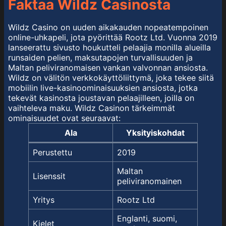
Faktaa Wildz Casinosta
Wildz Casino on uuden aikakauden nopeatempoinen
online-uhkapeli, jota pyörittää Rootz Ltd. Vuonna 2019
lanseerattu sivusto houkutteli pelaajia monilla alueilla
runsaiden pelien, maksutapojen turvallisuuden ja
Maltan peliviranomaisen vankan valvonnan ansiosta.
Wildz on välitön verkkokäyttöliittymä, joka tekee siitä
mobiilin live-kasinoominaisuuksien ansiosta, jotka
tekevät kasinosta joustavan pelaajilleen, joilla on
vaihteleva maku. Wildz Casinon tärkeimmät
ominaisuudet ovat seuraavat:
Ala
Yksityiskohdat
Perustettu
2019
Maltan
Lisenssit
peliviranomainen
Yritys
Rootz Ltd
Englanti, suomi,
Kielet