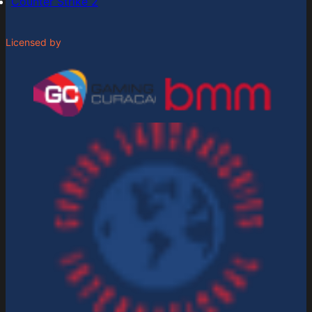
Counter Strike 2
Licensed by