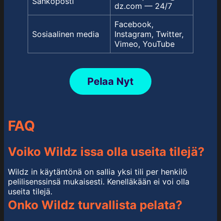
Sähköposti
dz.com
— 24/7
Facebook,
Sosiaalinen media
Instagram, Twitter,
Vimeo, YouTube
Pelaa Nyt
FAQ
Voiko Wildz issa olla useita tilejä?
Wildz in käytäntönä on sallia yksi tili per henkilö
pelilisenssinsä mukaisesti. Kenelläkään ei voi olla
useita tilejä.
Onko Wildz turvallista pelata?