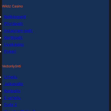
Wildz Casino
Kolikkopelit
Pöytäpelit
Instagram-pelit
Korttipelit
Livekasino
Pokeri
Vedonlyönti
Urheilu
Jalkapallo
Koripallo
E-urheilu
Dota 2