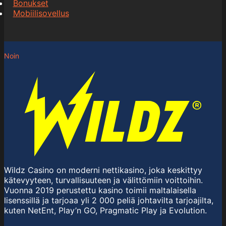
Bonukset
Mobiilisovellus
Noin
Wildz Casino on moderni nettikasino, joka keskittyy
kätevyyteen, turvallisuuteen ja välittömiin voittoihin.
Vuonna 2019 perustettu kasino toimii maltalaisella
lisenssillä ja tarjoaa yli 2 000 peliä johtavilta tarjoajilta,
kuten NetEnt, Play’n GO, Pragmatic Play ja Evolution.